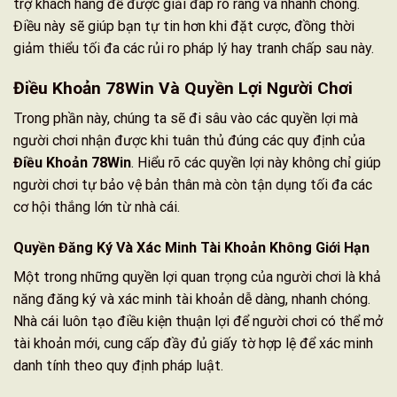
trợ khách hàng để được giải đáp rõ ràng và nhanh chóng.
Điều này sẽ giúp bạn tự tin hơn khi đặt cược, đồng thời
giảm thiểu tối đa các rủi ro pháp lý hay tranh chấp sau này.
Điều Khoản 78Win Và Quyền Lợi Người Chơi
Trong phần này, chúng ta sẽ đi sâu vào các quyền lợi mà
người chơi nhận được khi tuân thủ đúng các quy định của
Điều Khoản 78Win
. Hiểu rõ các quyền lợi này không chỉ giúp
người chơi tự bảo vệ bản thân mà còn tận dụng tối đa các
cơ hội thắng lớn từ nhà cái.
Quyền Đăng Ký Và Xác Minh Tài Khoản Không Giới Hạn
Một trong những quyền lợi quan trọng của người chơi là khả
năng đăng ký và xác minh tài khoản dễ dàng, nhanh chóng.
Nhà cái luôn tạo điều kiện thuận lợi để người chơi có thể mở
tài khoản mới, cung cấp đầy đủ giấy tờ hợp lệ để xác minh
danh tính theo quy định pháp luật.