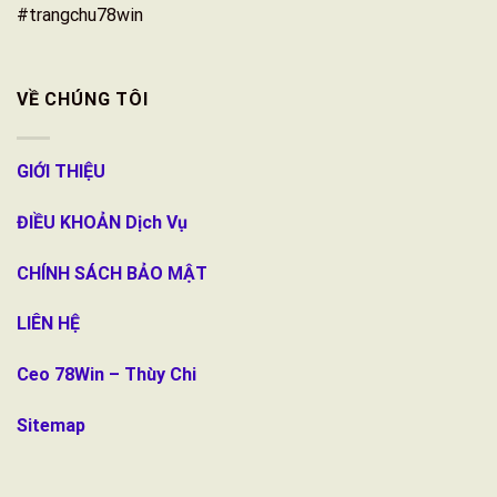
#trangchu78win
VỀ CHÚNG TÔI
GIỚI THIỆU
ĐIỀU KHOẢN Dịch Vụ
CHÍNH SÁCH BẢO MẬT
LIÊN HỆ
Ceo 78Win – Thùy Chi
Sitemap