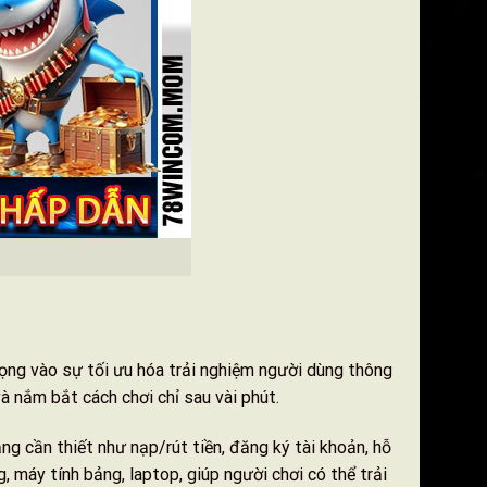
ọng vào sự tối ưu hóa trải nghiệm người dùng thông
 nắm bắt cách chơi chỉ sau vài phút.
ng cần thiết như nạp/rút tiền, đăng ký tài khoản, hỗ
, máy tính bảng, laptop, giúp người chơi có thể trải