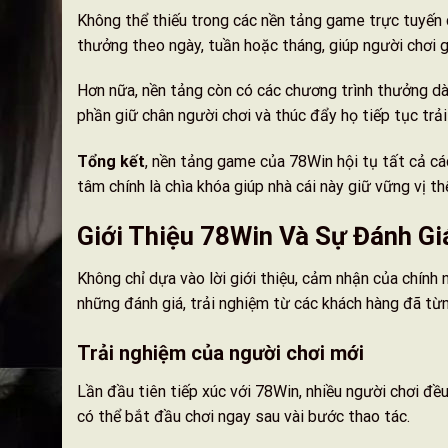
Không thể thiếu trong các nền tảng game trực tuyến 
thưởng theo ngày, tuần hoặc tháng, giúp người chơi gi
Hơn nữa, nền tảng còn có các chương trình thưởng dàn
phần giữ chân người chơi và thúc đẩy họ tiếp tục trả
Tổng kết
, nền tảng game của 78Win hội tụ tất cả cá
tâm chính là chìa khóa giúp nhà cái này giữ vững vị 
Giới Thiệu 78Win Và Sự Đánh Gi
Không chỉ dựa vào lời giới thiệu, cảm nhận của chính
những đánh giá, trải nghiệm từ các khách hàng đã từn
Trải nghiệm của người chơi mới
Lần đầu tiên tiếp xúc với 78Win, nhiều người chơi đề
có thể bắt đầu chơi ngay sau vài bước thao tác.