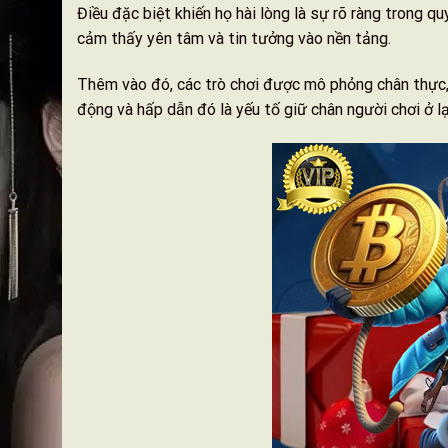
Điều đặc biệt khiến họ hài lòng là sự rõ ràng trong quy
cảm thấy yên tâm và tin tưởng vào nền tảng.
Thêm vào đó, các trò chơi được mô phỏng chân thực, â
động và hấp dẫn đó là yếu tố giữ chân người chơi ở lại