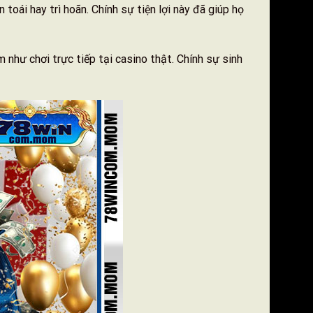
 toái hay trì hoãn. Chính sự tiện lợi này đã giúp họ
như chơi trực tiếp tại casino thật. Chính sự sinh