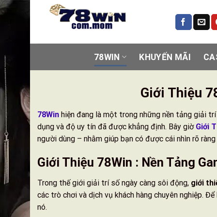
Skip
to
content
78WIN
KHUYẾN MÃI
CA
Giới Thiệu 7
78Win
hiện đang là một trong những nền tảng giải trí
dụng và độ uy tín đã được khẳng định. Bây giờ
Giới 
người dùng – nhằm giúp bạn có được cái nhìn rõ ràng 
Giới Thiệu 78Win : Nền Tảng G
Trong thế giới giải trí số ngày càng sôi động,
giới th
các trò chơi và dịch vụ khách hàng chuyên nghiệp. Để 
nó.