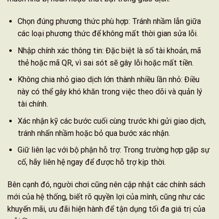
Chọn đúng phương thức phù hợp: Tránh nhầm lẫn giữa
các loại phương thức để không mất thời gian sửa lỗi.
Nhập chính xác thông tin: Đặc biệt là số tài khoản, mã
thẻ hoặc mã QR, vì sai sót sẽ gây lỗi hoặc mất tiền.
Không chia nhỏ giao dịch lớn thành nhiều lần nhỏ: Điều
này có thể gây khó khăn trong việc theo dõi và quản lý
tài chính.
Xác nhận kỹ các bước cuối cùng trước khi gửi giao dịch,
tránh nhấn nhầm hoặc bỏ qua bước xác nhận.
Giữ liên lạc với bộ phận hỗ trợ: Trong trường hợp gặp sự
cố, hãy liên hệ ngay để được hỗ trợ kịp thời.
Bên cạnh đó, người chơi cũng nên cập nhật các chính sách
mới của hệ thống, biết rõ quyền lợi của mình, cũng như các
khuyến mãi, ưu đãi hiện hành để tận dụng tối đa giá trị của