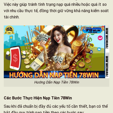
Việc này giúp tránh tình trạng nạp quá nhiều hoặc quá ít so
với nhu cầu thực tế, đồng thời giữ vững khả năng kiểm soát
tài chính.
Hướng Dẫn Nạp Tiền 78Win
Các Bước Thực Hiện Nạp Tiền 78Win
Sau khi đã chuẩn bị đầy đủ các yếu tố cần thiết, bạn có thể
bắt đầu quy trình nạp tiền theo các bước sau: