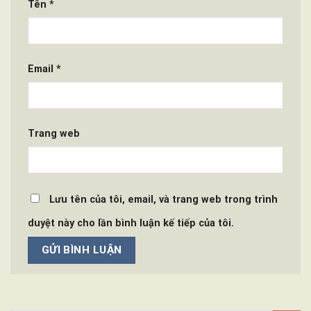
Tên
*
Email
*
Trang web
Lưu tên của tôi, email, và trang web trong trình
duyệt này cho lần bình luận kế tiếp của tôi.