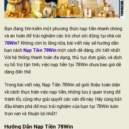
Bạn đang tìm kiếm một phương thức nạp tiền nhanh chóng
và an toàn để trải nghiệm các trò chơi sôi động tại nhà cái
78Win
? Không còn lo lắng nữa, bài viết này sẽ hướng dẫn
bạn cách
Nạp Tiền 78Win
một cách dễ dàng, chi tiết nhất.
Với hệ thống thanh toán đa dạng, thủ tục đơn giản, và dịch
vụ hỗ trợ tận tình, việc nạp tiền tại 78Win chưa bao giờ dễ
dàng đến thế.
Trong bài viết này, Nạp Tiền 78Win sẽ giới thiệu toàn diện
về cách thực hiện việc nạp tiền, những lưu ý quan trọng để
tránh lỗi, cũng như giải quyết các vấn đề này. Hãy cùng bắt
đầu khám phá để mọi trải nghiệm của bạn tại 78Win luôn
trọn vẹn và thuận lợi nhất!
Hướng Dẫn Nạp Tiền 78Win