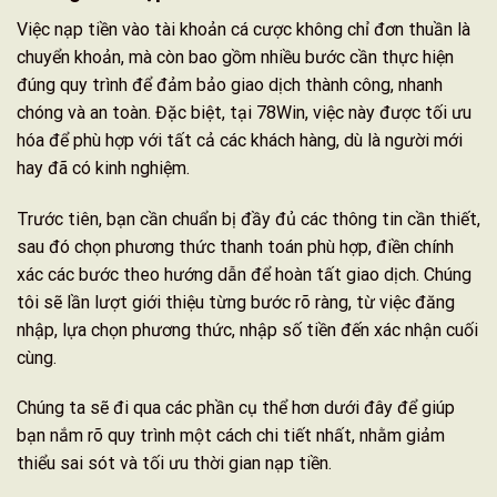
Việc nạp tiền vào tài khoản cá cược không chỉ đơn thuần là
chuyển khoản, mà còn bao gồm nhiều bước cần thực hiện
đúng quy trình để đảm bảo giao dịch thành công, nhanh
chóng và an toàn. Đặc biệt, tại 78Win, việc này được tối ưu
hóa để phù hợp với tất cả các khách hàng, dù là người mới
hay đã có kinh nghiệm.
Trước tiên, bạn cần chuẩn bị đầy đủ các thông tin cần thiết,
sau đó chọn phương thức thanh toán phù hợp, điền chính
xác các bước theo hướng dẫn để hoàn tất giao dịch. Chúng
tôi sẽ lần lượt giới thiệu từng bước rõ ràng, từ việc đăng
nhập, lựa chọn phương thức, nhập số tiền đến xác nhận cuối
cùng.
Chúng ta sẽ đi qua các phần cụ thể hơn dưới đây để giúp
bạn nắm rõ quy trình một cách chi tiết nhất, nhằm giảm
thiểu sai sót và tối ưu thời gian nạp tiền.