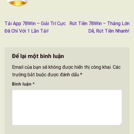
Tải App 78Win – Giải Trí Cực
Rút Tiền 78Win – Thắng Lớn
Đã Chỉ Với 1 Lần Tải!
Dễ, Rút Tiền Nhanh!
Để lại một bình luận
Email của bạn sẽ không được hiển thị công khai.
Các
trường bắt buộc được đánh dấu
*
Bình luận
*