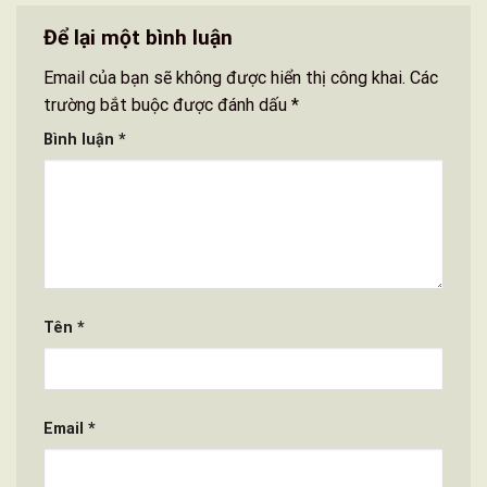
Để lại một bình luận
Email của bạn sẽ không được hiển thị công khai.
Các
trường bắt buộc được đánh dấu
*
Bình luận
*
Tên
*
Email
*