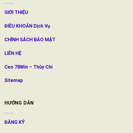
GIỚI THIỆU
ĐIỀU KHOẢN Dịch Vụ
CHÍNH SÁCH BẢO MẬT
LIÊN HỆ
Ceo 78Win – Thùy Chi
Sitemap
HƯỚNG DẪN
ĐĂNG KÝ