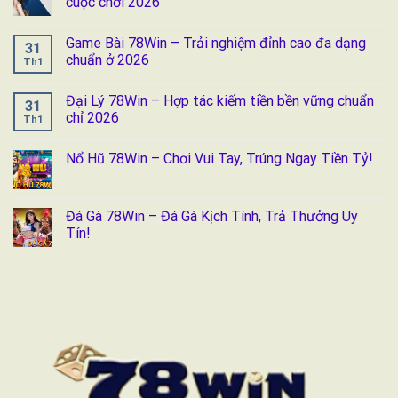
cuộc chơi 2026
Game Bài 78Win – Trải nghiệm đỉnh cao đa dạng
31
chuẩn ở 2026
Th1
Đại Lý 78Win – Hợp tác kiếm tiền bền vững chuẩn
31
chỉ 2026
Th1
Nổ Hũ 78Win – Chơi Vui Tay, Trúng Ngay Tiền Tỷ!
Đá Gà 78Win – Đá Gà Kịch Tính, Trả Thưởng Uy
Tín!