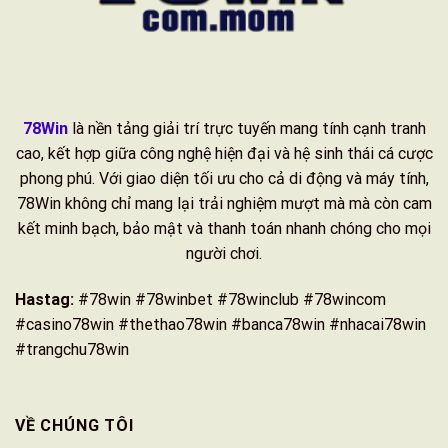
78Win
là nền tảng giải trí trực tuyến mang tính cạnh tranh
cao, kết hợp giữa công nghệ hiện đại và hệ sinh thái cá cược
phong phú. Với giao diện tối ưu cho cả di động và máy tính,
78Win không chỉ mang lại trải nghiệm mượt mà mà còn cam
kết minh bạch, bảo mật và thanh toán nhanh chóng cho mọi
người chơi.
Hastag:
#78win #78winbet #78winclub #78wincom
#casino78win #thethao78win #banca78win #nhacai78win
#trangchu78win
VỀ CHÚNG TÔI