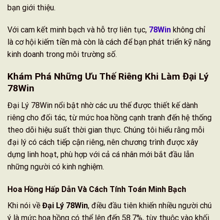
bạn giới thiệu.
Với cam kết minh bạch và hỗ trợ liên tục,
78Win
không chỉ
là cơ hội kiếm tiền mà còn là cách để bạn phát triển kỹ năng
kinh doanh trong môi trường số.
Khám Phá Những Ưu Thế Riêng Khi Làm Đại Lý
78Win
Đại Lý 78Win nổi bật nhờ các ưu thế được thiết kế dành
riêng cho đối tác, từ mức hoa hồng cạnh tranh đến hệ thống
theo dõi hiệu suất thời gian thực. Chúng tôi hiểu rằng mỗi
đại lý có cách tiếp cận riêng, nên chương trình được xây
dựng linh hoạt, phù hợp với cả cá nhân mới bắt đầu lẫn
những người có kinh nghiệm.
Hoa Hồng Hấp Dẫn Và Cách Tính Toán Minh Bạch
Khi nói về
Đại Lý 78Win
, điều đầu tiên khiến nhiều người chú
ý là mức hoa hồng có thể lên đến 58.7%, tùy thuộc vào khối