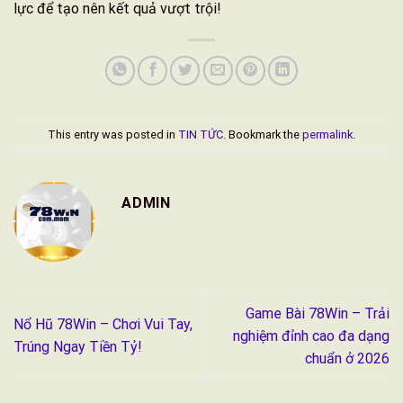
lực để tạo nên kết quả vượt trội!
This entry was posted in
TIN TỨC
. Bookmark the
permalink
.
ADMIN
Game Bài 78Win – Trải
Nổ Hũ 78Win – Chơi Vui Tay,
nghiệm đỉnh cao đa dạng
Trúng Ngay Tiền Tỷ!
chuẩn ở 2026