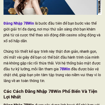
Đăng Nhập 78Win
là bước đầu tiên để bạn bước vào thế
giới giải trí đa dạng, nơi mọi thứ sẵn sàng chờ bạn khám
phá từ cá cược thể thao sôi động đến casino sống động và
xổ số hấp dẫn.
Chúng tôi thiết kế quy trình này thật đơn giản, nhanh gọn,
chỉ mất vài giây để bạn có thể bắt đầu hành trình của mình
mà không gặp rắc rối thừa thãi. Với hệ thống bảo mật được
đầu tư kỹ lưỡng, mỗi lần tham gia
78Win
đều được bảo vệ
chặt chẽ, giúp bạn yên tâm tập trung vào niềm vui thay vì lo
lắng về an toàn thông tin.
Các Cách Đăng Nhập 78Win Phổ Biến Và Tiện
Lợi Nhất