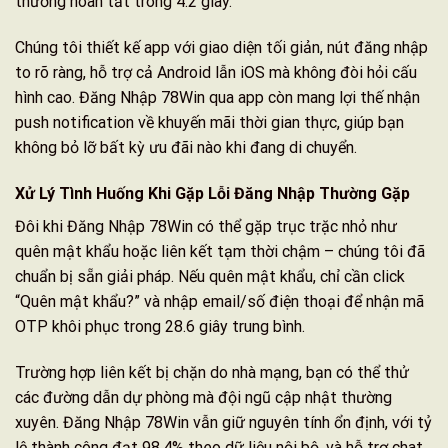
thường hoàn tất trong 4.2 giây.
Chúng tôi thiết kế app với giao diện tối giản, nút đăng nhập
to rõ ràng, hỗ trợ cả Android lẫn iOS mà không đòi hỏi cấu
hình cao. Đăng Nhập 78Win qua app còn mang lợi thế nhận
push notification về khuyến mãi thời gian thực, giúp bạn
không bỏ lỡ bất kỳ ưu đãi nào khi đang di chuyển.
Xử Lý Tình Huống Khi Gặp Lỗi Đăng Nhập Thường Gặp
Đôi khi Đăng Nhập 78Win có thể gặp trục trặc nhỏ như
quên mật khẩu hoặc liên kết tạm thời chậm – chúng tôi đã
chuẩn bị sẵn giải pháp. Nếu quên mật khẩu, chỉ cần click
“Quên mật khẩu?” và nhập email/số điện thoại để nhận mã
OTP khôi phục trong 28.6 giây trung bình.
Trường hợp liên kết bị chặn do nhà mạng, bạn có thể thử
các đường dẫn dự phòng mà đội ngũ cập nhật thường
xuyên. Đăng Nhập 78Win vẫn giữ nguyên tính ổn định, với tỷ
lệ thành công đạt 98.4% theo dữ liệu nội bộ, và hỗ trợ chat