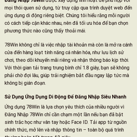
Đăng Nhập 78Win
được xây dựng linh hoạt để phù hợp với
mọi thói quen sử dụng, từ truy cập qua trình duyệt web đến
ứng dụng di động riêng biệt. Chúng tôi hiểu rằng mỗi người
có cách tiếp cận khác nhau, nên đã tối ưu hóa để bạn chọn
phương thức nào cũng thấy thoải mái.
78Win không chỉ là việc nhập tài khoản mà còn là mở ra cánh
cửa đến hàng loạt tính năng cá nhân hóa, như lưu lịch sử
chơi, theo dõi khuyến mãi riêng và nhận thông báo kịp thời.
Với thời gian tải trang trung bình chỉ 1.8 giây, bạn sẽ không
phải chờ đợi lâu, giúp trải nghiệm bắt đầu ngay lập tức mà
không bị gián đoạn.
Sử Dụng Ứng Dụng Di Động Để Đăng Nhập Siêu Nhanh
Ứng dụng 78Win là lựa chọn yêu thích của nhiều người vì
Đăng Nhập 78Win chỉ cần chạm một lần nếu bạn đã bật
sinh trắc học như vân tay hoặc Face ID. Tải app từ nguồn
chính thức, mở lên và nhập thông tin – toàn bộ quá trình