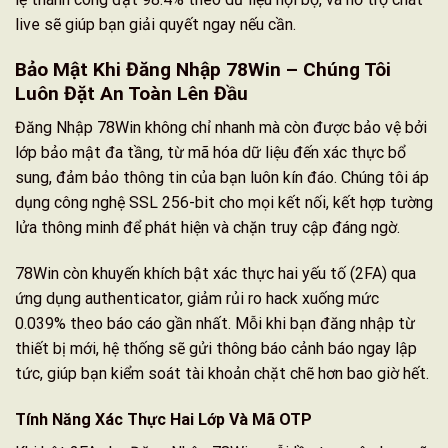
live sẽ giúp bạn giải quyết ngay nếu cần.
Bảo Mật Khi Đăng Nhập 78Win – Chúng Tôi
Luôn Đặt An Toàn Lên Đầu
Đăng Nhập 78Win không chỉ nhanh mà còn được bảo vệ bởi
lớp bảo mật đa tầng, từ mã hóa dữ liệu đến xác thực bổ
sung, đảm bảo thông tin của bạn luôn kín đáo. Chúng tôi áp
dụng công nghệ SSL 256-bit cho mọi kết nối, kết hợp tường
lửa thông minh để phát hiện và chặn truy cập đáng ngờ.
78Win còn khuyến khích bật xác thực hai yếu tố (2FA) qua
ứng dụng authenticator, giảm rủi ro hack xuống mức
0.039% theo báo cáo gần nhất. Mỗi khi bạn đăng nhập từ
thiết bị mới, hệ thống sẽ gửi thông báo cảnh báo ngay lập
tức, giúp bạn kiểm soát tài khoản chặt chẽ hơn bao giờ hết.
Tính Năng Xác Thực Hai Lớp Và Mã OTP