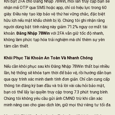
Khi bật 2FA cho Đăng Nhập 78Win, mỗi lần truy cập bạn sẽ
nhận mã OTP qua SMS hoặc app, chỉ có hiệu lực trong 60
giây. Điều này tạo lớp bảo vệ thứ hai vững chắc, đặc biệt
hữu ích nếu mật khẩu chính bị lộ. Chúng tôi ghi nhận rằng
người dùng bật tính năng này giảm 71.2% nguy cơ mất tài
khoản.
Đăng Nhập 78Win
với 2FA vẫn giữ tốc độ nhanh,
không làm phức tạp hóa trải nghiệm mà chỉ thêm sự yên
tâm cần thiết.
Khôi Phục Tài Khoản An Toàn Và Nhanh Chóng
Nếu cần khôi phục sau khi Đăng Nhập 78Win thất bại nhiều
lần, hệ thống sẽ khóa tạm thời để bảo vệ, rồi hướng dẫn bạn
qua quy trình xác minh danh tính đơn giản. Chỉ cần cung cấp
thông tin đăng ký ban đầu và trả lời vài câu hỏi bảo mật,
bạn có thể lấy lại quyền truy cập trong 7.3 phút trung bình.
Chúng tôi không yêu cầu gửi ảnh CMND trừ khi cần xác
minh nâng cao cho giao dịch lớn, giữ mọi thứ riêng tư tối đa.