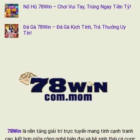
Nổ Hũ 78Win – Chơi Vui Tay, Trúng Ngay Tiền Tỷ!
Đá Gà 78Win – Đá Gà Kịch Tính, Trả Thưởng Uy
Tín!
78Win
là nền tảng giải trí trực tuyến mang tính cạnh tranh
cao, kết hợp giữa công nghệ hiện đại và hệ sinh thái cá cược