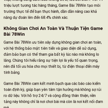
triệu lượt tương tác hàng tháng, Game Bài 78Win tạo môi
trường thực tế để bạn thực hành, dần dần nâng cao khả
năng dự đoán lên đến 68.4% chính xác.
Không Gian Chơi An Toàn Và Thuận Tiện Game
Bài 78Win
Game Bài 78Win ưu tiên xây dựng không gian chơi an toàn,
với hệ thống bảo mật tiên tiến và giao diện dễ sử dụng,
đảm bảo bạn có thể tham gia bất kỳ lúc nào mà không lo
lắng. Chúng tôi hiểu rằng sự tiện lợi là yếu tố quan trọng,
nên đã tối ưu hóa cho mọi thiết bị, từ điện thoại đến máy
tính bảng.
Game Bài 78Win cam kết minh bạch qua các báo cáo kiểm
toán định kỳ, giúp bạn yên tâm tận hưởng mà không sợ rủi
ro dữ liệu. Với hỗ trợ 24/7 và cộng đồng thân thiện, nền
tảng này không chỉ là nơi chơi bài mà còn là nơi kết nối đam
mê.