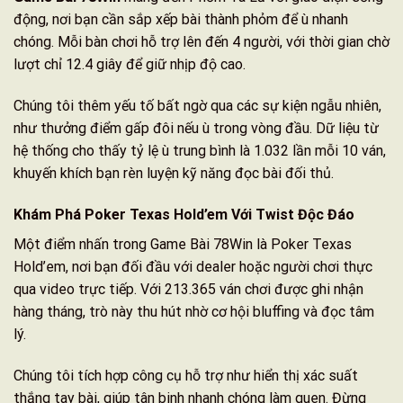
động, nơi bạn cần sắp xếp bài thành phỏm để ù nhanh
chóng. Mỗi bàn chơi hỗ trợ lên đến 4 người, với thời gian chờ
lượt chỉ 12.4 giây để giữ nhịp độ cao.
Chúng tôi thêm yếu tố bất ngờ qua các sự kiện ngẫu nhiên,
như thưởng điểm gấp đôi nếu ù trong vòng đầu. Dữ liệu từ
hệ thống cho thấy tỷ lệ ù trung bình là 1.032 lần mỗi 10 ván,
khuyến khích bạn rèn luyện kỹ năng đọc bài đối thủ.
Khám Phá Poker Texas Hold’em Với Twist Độc Đáo
Một điểm nhấn trong Game Bài 78Win là Poker Texas
Hold’em, nơi bạn đối đầu với dealer hoặc người chơi thực
qua video trực tiếp. Với 213.365 ván chơi được ghi nhận
hàng tháng, trò này thu hút nhờ cơ hội bluffing và đọc tâm
lý.
Chúng tôi tích hợp công cụ hỗ trợ như hiển thị xác suất
thắng tay bài, giúp tân binh nhanh chóng làm quen. Đừng