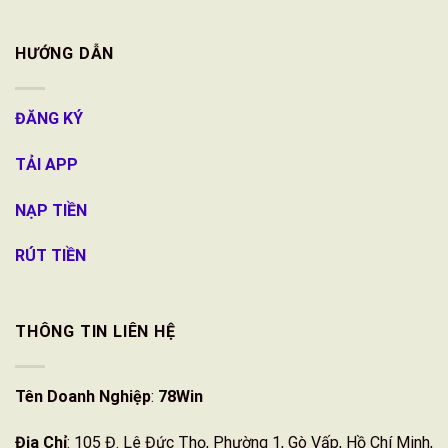
HƯỚNG DẪN
ĐĂNG KÝ
TẢI APP
NẠP TIỀN
RÚT TIỀN
THÔNG TIN LIÊN HỆ
Tên Doanh Nghiệp
:
78Win
Địa Chỉ
: 105 Đ. Lê Đức Thọ, Phường 1, Gò Vấp, Hồ Chí Minh,