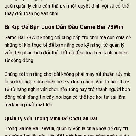
quên quản lý chip cẩn thận, vì một quyết định vội vã có thể
thay đổi toàn bộ ván chơi
Bí Kíp Để Bạn Luôn Dẫn Đầu Game Bài 78Win
Game Bài 78Win không chỉ cung cấp trò chơi mà còn chia sẻ
những bí kíp thực tế để bạn nâng cao kỹ năng, từ quản lý
vốn đến phân tích đối thủ, tất cả đều dựa trên kinh nghiệm
từ cộng đồng.
Chúng tôi tin rằng chơi bài không phải may rủi thuần túy mà
là sự kết hợp giữa chiến lược và kiên nhẫn. Với dữ liệu thực
tế từ hàng nghìn ván chơi, nền tảng này trở thành người bạn
đồng hành đáng tin cậy, nơi bạn có thể học hỏi từ sai lầm
mà không mất mát lớn.
Quản Lý Vốn Thông Minh Để Chơi Lâu Dài
Trong
Game Bài 78Win
, quản lý vốn là chìa khóa để duy trì