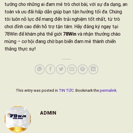
tưởng cho những ai đam mê trò chơi bài, với sự đa dạng, an
toàn và ưu đãi hấp dẫn giúp bạn tận hưởng tối đa. Chúng
tôi luôn nỗ lực để mang đến trải nghiệm tốt nhất, từ trò
chơi đỉnh cao đến hỗ trợ tận tâm. Hãy đăng ký ngay tại
78Win để khám phá thế giới
78Win
và nhận thưởng chào
mừng – cơ hội đang chờ bạn biến đam mê thành chiến
thắng thực sự!
This entry was posted in
TIN TỨC
. Bookmark the
permalink
.
ADMIN