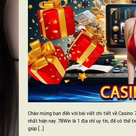
Chào mừng bạn đến với bài viết chi tiết về Casino
nhất hiện nay. 78Win là 1 địa chỉ uy tín, để có thể ti
giúp […]