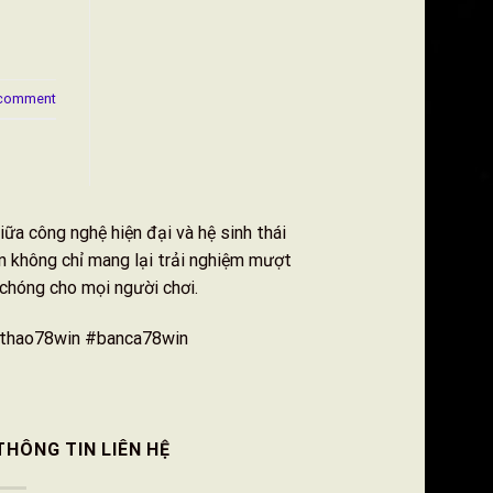
 comment
giữa công nghệ hiện đại và hệ sinh thái
in không chỉ mang lại trải nghiệm mượt
chóng cho mọi người chơi.
thao78win #banca78win
THÔNG TIN LIÊN HỆ